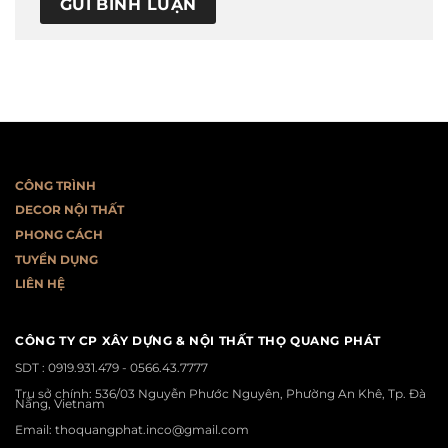
CÔNG TRÌNH
DECOR NỘI THẤT
PHONG CÁCH
T
UYỂN DỤNG
LIÊN HỆ
CÔNG TY CP XÂY DỰNG & NỘI THẤT THỌ QUANG PHÁT
SDT :
0919.931.479 - 0566.43.7777
Trụ sở chính: 536/03 Nguyễn Phước Nguyên, Phường An Khê, Tp. Đà
Nẵng, Vietnam
Email: thoquangphat.inco@gmail.com