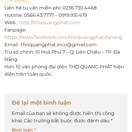
TÍN VÀNG
Liên hệ tư vấn miễn phí: 0236.730.4468
Hotline: 0566.43.7777 – 0919.931.479
Web :
http://thoquangphat.com
Fanpage:
https://www.facebook.com/thoquangphatdanang
Email : thoquangphat.inco@gmail.com
Trụ sở chính: 51 Hoà Phú 7 – Q. Liên Chiểu – TP. Đà
Nẵng
Hơn 10 văn phòng đại diện THỌ QUANG PHÁT hiện
diện trên toàn quốc.
Để lại một bình luận
Email của bạn sẽ không được hiển thị công
khai.
Các trường bắt buộc được đánh dấu
*
Bình luận
*