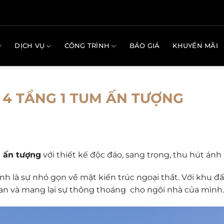
DỊCH VỤ
CÔNG TRÌNH
BÁO GIÁ
KHUYẾN MÃI
 4 TẦNG 1 TUM ẤN TƯỢNG
m ấn tượng
với thiết kế độc đáo, sang trọng, thu hút ánh
nh là sự nhỏ gọn về mặt kiến trúc ngoại thất. Với khu đấ
ian và mang lại sự thông thoáng cho ngôi nhà của mình.