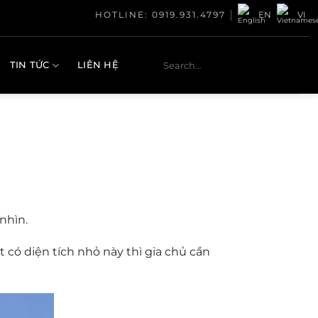
HOTLINE: 0919.931.4797
EN
VI
TIN TỨC
LIÊN HỆ
 nhìn
.
t có diện tích nhỏ này thì gia chủ cần