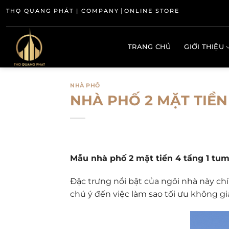
Bỏ
|
THỌ QUANG PHÁT | COMPANY
ONLINE STORE
qua
nội
dung
TRANG CHỦ
GIỚI THIỆU
NHÀ PHỐ
NHÀ PHỐ 2 MẶT TIỀN
Mẫu nhà phố 2 mặt tiền 4 tầng 1 tu
Đặc trưng nổi bật của
ngôi nhà
này chí
chú ý đến việc làm sao tối ưu không g