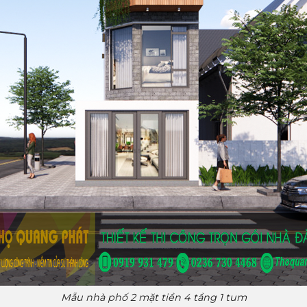
Mẫu nhà phố 2 mặt tiền 4 tầng 1 tum