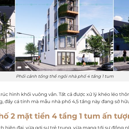
Phối cảnh tổng thể ngôi nhà phố 4 tầng 1 tum
trúc hình khối vuông vắn. Tất cả được xử lý khéo léo thô
ng, đầy cá tính mà mẫu nhà phố 4,5 tầng này đang sở hữu
phố 2 mặt tiền 4 tầng 1 tum ấn tư
hiện đại, vừa gợi sự trẻ trung, vừa mang tới sự đồng nh