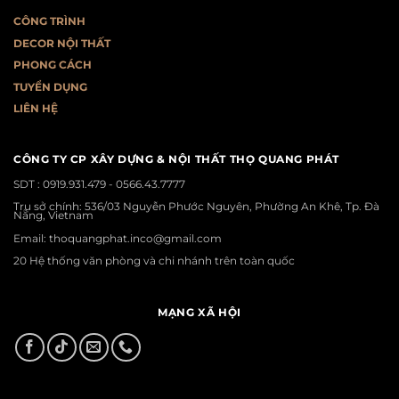
CÔNG TRÌNH
DECOR NỘI THẤT
PHONG CÁCH
T
UYỂN DỤNG
LIÊN HỆ
CÔNG TY CP XÂY DỰNG & NỘI THẤT THỌ QUANG PHÁT
SDT :
0919.931.479 - 0566.43.7777
Trụ sở chính: 536/03 Nguyễn Phước Nguyên, Phường An Khê, Tp. Đà
Nẵng, Vietnam
Email: thoquangphat.inco@gmail.com
20 Hệ thống văn phòng và chi nhánh trên toàn quốc
MẠNG XÃ HỘI