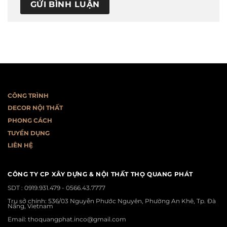
CÔNG TRÌNH
DECOR NỘI THẤT
PHONG CÁCH
T
UYỂN DỤNG
LIÊN HỆ
CÔNG TY CP XÂY DỰNG & NỘI THẤT THỌ QUANG PHÁT
SDT :
0919.931.479 - 0566.43.7777
Trụ sở chính: 536/03 Nguyễn Phước Nguyên, Phường An Khê, Tp. Đà
Nẵng, Vietnam
Email: thoquangphat.inco@gmail.com