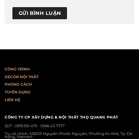
CÔNG TRÌNH
DECOR NỘI THẤT
PHONG CÁCH
T
UYỂN DỤNG
LIÊN HỆ
CÔNG TY CP XÂY DỰNG & NỘI THẤT THỌ QUANG PHÁT
SDT :
0919.931.479 - 0566.43.7777
Trụ sở chính: 536/03 Nguyễn Phước Nguyên, Phường An Khê, Tp. Đà
Nẵng, Vietnam