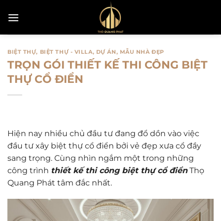
Bỏ
qua
nội
dung
BIỆT THỰ
,
BIỆT THỰ - VILLA
,
DỰ ÁN
,
MẪU NHÀ ĐẸP
TRỌN GÓI THIẾT KẾ THI CÔNG BIỆT
THỰ CỔ ĐIỂN
Hiện nay nhiều chủ đầu tư đang đổ dồn vào việc
đầu tư xây biệt thự cổ điển bởi vẻ đẹp xưa cổ đầy
sang trọng. Cùng nhìn ngắm một trong những
công trình
thiết kế thi công biệt thự cổ điển
Thọ
Quang Phát tâm đắc nhất.